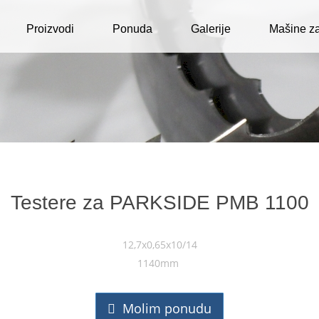
Proizvodi
Ponuda
Galerije
Mašine za
Testere za PARKSIDE PMB 1100
12,7x0,65x10/14
1140mm
Molim ponudu